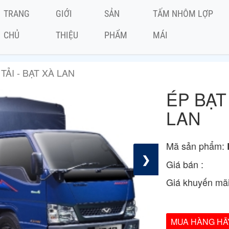
TRANG
GIỚI
SẢN
TẤM NHÔM LỢP
CHỦ
THIỆU
PHẨM
MÁI
TẢI - BẠT XÀ LAN
ÉP BẠT 
LAN
Mã sản phẩm:
❯
Giá bán :
Giá khuyến mãi
MUA HÀNG HÃY