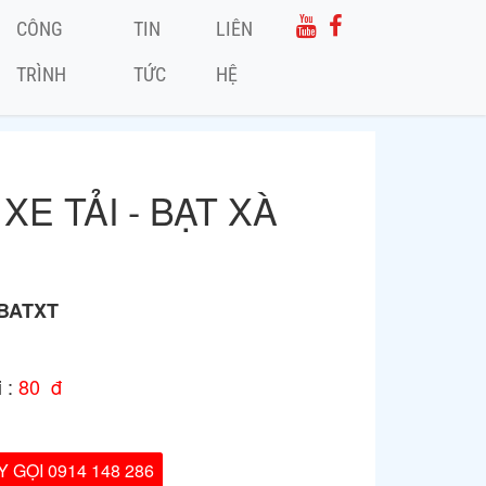
CÔNG
TIN
LIÊN
TRÌNH
TỨC
HỆ
XE TẢI - BẠT XÀ
BATXT
 :
80 đ
 GỌI 0914 148 286